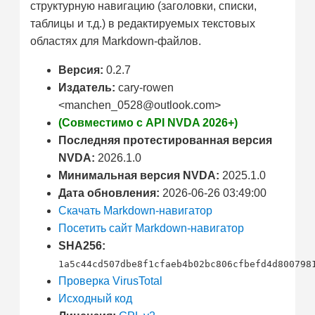
структурную навигацию (заголовки, списки,
таблицы и т.д.) в редактируемых текстовых
областях для Markdown-файлов.
Версия:
0.2.7
Издатель:
cary-rowen
<manchen_0528@outlook.com>
(Совместимо с API NVDA 2026+)
Последняя протестированная версия
NVDA:
2026.1.0
Минимальная версия NVDA:
2025.1.0
Дата обновления:
2026-06-26 03:49:00
Скачать Markdown-навигатор
Посетить сайт Markdown-навигатор
SHA256:
1a5c44cd507dbe8f1cfaeb4b02bc806cfbefd4d800798
Проверка VirusTotal
Исходный код