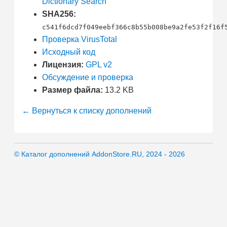
Dictionary Search
SHA256:
c541f6dcd7f049eebf366c8b55b008be9a2fe53f2f16f
Проверка VirusTotal
Исходный код
Лицензия:
GPL v2
Обсуждение и проверка
Размер файла:
13.2 KB
← Вернуться к списку дополнений
© Каталог дополнений AddonStore.RU, 2024 - 2026