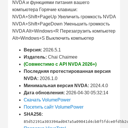
NVDA и функциями питания вашего
компьютера Горячие клавиши:
NVDA+Shift+PageUp Увеличить громкость NVDA
NVDA+Shift+PageDown Уменьшить громкость
NVDA Alt+Windows+R Перезагрузить компьютер
Alt+Windows+S Выключить компьютер
Версия:
2026.5.1
Издатель:
Chai Chaimee
(Совместимо с API NVDA 2026+)
Последняя протестированная версия
NVDA:
2026.1.0
Минимальная версия NVDA:
2024.4.0
Дата обновления:
2026-04-30 05:32:14
Скачать VolumePower
Посетить сайт VolumePower
SHA256:
85d52191a303394ad047a5a09041d4cb8f5fdce0fd5b2