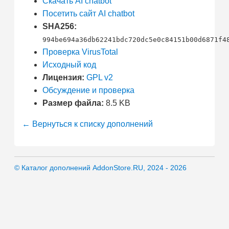
Скачать AI chatbot
Посетить сайт AI chatbot
SHA256:
994be694a36db62241bdc720dc5e0c84151b00d6871f4
Проверка VirusTotal
Исходный код
Лицензия:
GPL v2
Обсуждение и проверка
Размер файла:
8.5 KB
← Вернуться к списку дополнений
© Каталог дополнений AddonStore.RU, 2024 - 2026